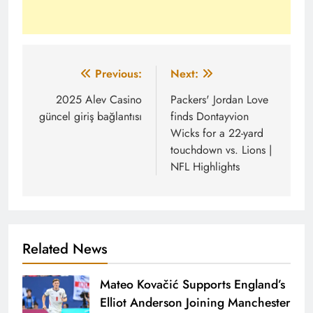
Post
Previous:
Next:
navigation
2025 Alev Casino
Packers' Jordan Love
güncel giriş bağlantısı
finds Dontayvion
Wicks for a 22-yard
touchdown vs. Lions |
NFL Highlights
Related News
Mateo Kovačić Supports England’s
Elliot Anderson Joining Manchester