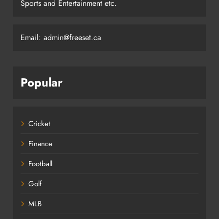
Sports and Entertainment etc.
Email: admin@freeset.ca
Popular
Cricket
Finance
Football
Golf
MLB