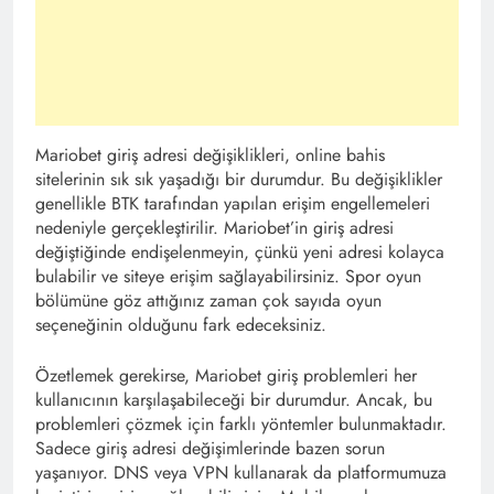
Mariobet giriş adresi değişiklikleri, online bahis
sitelerinin sık sık yaşadığı bir durumdur. Bu değişiklikler
genellikle BTK tarafından yapılan erişim engellemeleri
nedeniyle gerçekleştirilir. Mariobet’in giriş adresi
değiştiğinde endişelenmeyin, çünkü yeni adresi kolayca
bulabilir ve siteye erişim sağlayabilirsiniz. Spor oyun
bölümüne göz attığınız zaman çok sayıda oyun
seçeneğinin olduğunu fark edeceksiniz.
Özetlemek gerekirse, Mariobet giriş problemleri her
kullanıcının karşılaşabileceği bir durumdur. Ancak, bu
problemleri çözmek için farklı yöntemler bulunmaktadır.
Sadece giriş adresi değişimlerinde bazen sorun
yaşanıyor. DNS veya VPN kullanarak da platformumuza