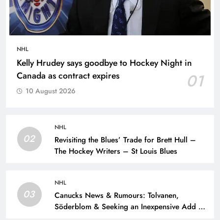
NHL
Kelly Hrudey says goodbye to Hockey Night in
Canada as contract expires
01
10 August 2026
NHL
02
Revisiting the Blues’ Trade for Brett Hull –
The Hockey Writers – St Louis Blues
NHL
03
Canucks News & Rumours: Tolvanen,
Söderblom & Seeking an Inexpensive Add –
The Hockey Writers – Vancouver Canucks