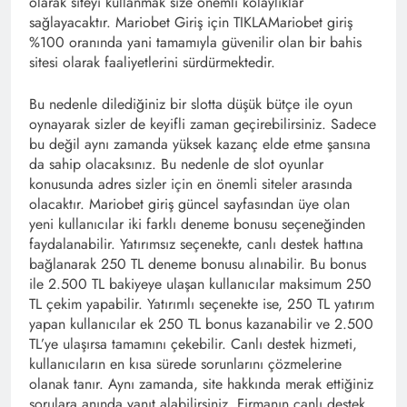
olarak siteyi kullanmak size önemli kolaylıklar
sağlayacaktır. Mariobet Giriş için TIKLAMariobet giriş
%100 oranında yani tamamıyla güvenilir olan bir bahis
sitesi olarak faaliyetlerini sürdürmektedir.
Bu nedenle dilediğiniz bir slotta düşük bütçe ile oyun
oynayarak sizler de keyifli zaman geçirebilirsiniz. Sadece
bu değil aynı zamanda yüksek kazanç elde etme şansına
da sahip olacaksınız. Bu nedenle de slot oyunlar
konusunda adres sizler için en önemli siteler arasında
olacaktır. Mariobet giriş güncel sayfasından üye olan
yeni kullanıcılar iki farklı deneme bonusu seçeneğinden
faydalanabilir. Yatırımsız seçenekte, canlı destek hattına
bağlanarak 250 TL deneme bonusu alınabilir. Bu bonus
ile 2.500 TL bakiyeye ulaşan kullanıcılar maksimum 250
TL çekim yapabilir. Yatırımlı seçenekte ise, 250 TL yatırım
yapan kullanıcılar ek 250 TL bonus kazanabilir ve 2.500
TL’ye ulaşırsa tamamını çekebilir. Canlı destek hizmeti,
kullanıcıların en kısa sürede sorunlarını çözmelerine
olanak tanır. Aynı zamanda, site hakkında merak ettiğiniz
sorulara anında yanıt alabilirsiniz. Firmanın canlı destek