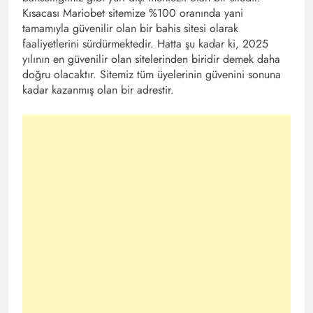
Kısacası Mariobet sitemize %100 oranında yani
tamamıyla güvenilir olan bir bahis sitesi olarak
faaliyetlerini sürdürmektedir. Hatta şu kadar ki, 2025
yılının en güvenilir olan sitelerinden biridir demek daha
doğru olacaktır. Sitemiz tüm üyelerinin güvenini sonuna
kadar kazanmış olan bir adrestir.