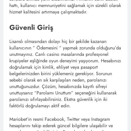
hattı, kullanıcı memnuniyetini sağlamak için sürekli olarak
hizmet kalitesini artırmaya çalışmaktadır.
Güvenli Giriş
Lisanslı olmasından dolayı hiç bir şekilde kazanan
kullanıcının ” Ödemesini “ yapmak zorunda olduğunu’da
unutmayınız. Canlı casino masalarında profesyonel
krupiyeler eşliğinde oyun deneyimi yaşıyorum. Hesabınızı
doğrulamak için kimlik, ehliyet veya pasaport
belgelerinizden birini yüklemeniz gerekiyor. Sorunun
sebebi olarak en sık karşılaşılan neden, parolanızı
unuttuğunuzdur. Çözüm, hesabınızda kayıtlı sifreyi
unuttuysanız “Parolamı Unuttum” seçeneğini kullanarak
parolanızı sıfırlayabilirsiniz. Ekstra güvenlik için iki
faktörlü doğrulamayı aktif edin.
Mariobet’in resmi Facebook, Twitter veya Instagram
hesaplarını takip ederek güncel bilgilere ulaşabilir ve